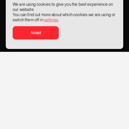
We are using cookies to give you the best experience on
our website.
You can find out more about which cookies we are using or
switch them off in
settings
.
Accept
Trening centar
30
+
tečajeva
Rješenja i usluge
10
+
industrija